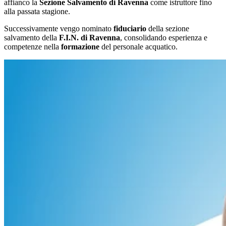
affianco la
Sezione Salvamento di Ravenna
come istruttore fino
alla passata stagione.
Successivamente vengo nominato
fiduciario
della sezione
salvamento della
F.I.N. di Ravenna
, consolidando esperienza e
competenze nella
formazione
del personale acquatico.